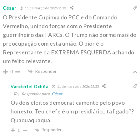
César
11 de março de 2026 21:01
O Presidente Cupinxa do PCC e do Comando
Vermelho, unindo forças com o Presidente
guerrilheiro das FARCs. O Trump não dorme mais de
preocupação com esta união. O pior é o
Representante da EXTREMA ESQUERDA achando
um feito relevante.
Responder
0
Vanderlei Ochôa
11 de março de 2026 22:55
Responder para
César
Os dois eleitos democraticamente pelo povo
honesto. Teu chefe é um presidiário.. tá ligado??
Quaquaquaqua
Responder
0