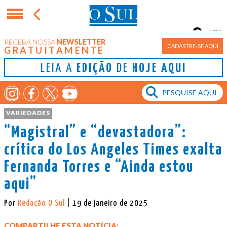
17°
RECEBA NOSSA
NEWSLETTER
Porto Alegre
CADASTRE-SE AQUI
GRATUITAMENTE
LEIA A
EDIÇÃO
DE
HOJE AQUI
VARIEDADES
“Magistral” e “devastadora”:
crítica do Los Angeles Times exalta
Fernanda Torres e “Ainda estou
aqui”
Por
Redação O Sul
| 19 de janeiro de 2025
COMPARTILHE ESTA NOTÍCIA: