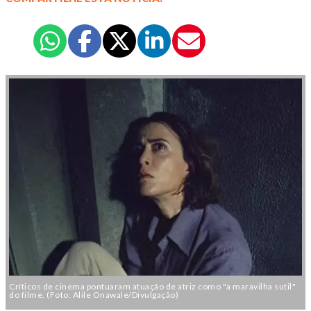
Críticos de cinema pontuaram atuação de atriz como "a maravilha sutil"
do filme. (Foto: Alile Onawale/Divulgação)