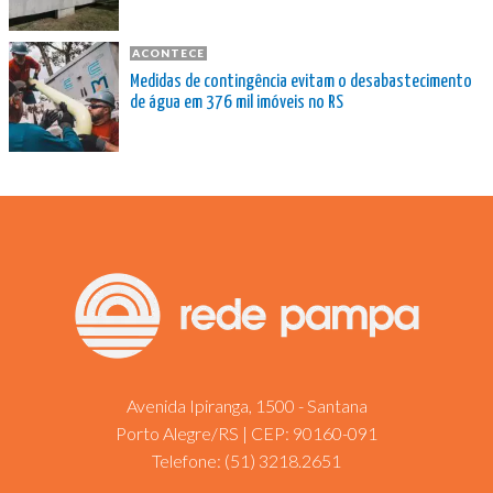
ACONTECE
Medidas de contingência evitam o desabastecimento
de água em 376 mil imóveis no RS
Avenida Ipiranga, 1500 - Santana
Porto Alegre/RS | CEP: 90160-091
Telefone:
(51) 3218.2651