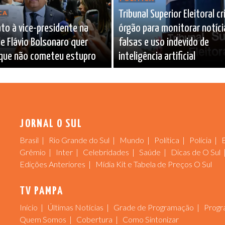
Tribunal Superior Eleitoral cr
CA
to à vice-presidente na
órgão para monitorar notíci
e Flávio Bolsonaro quer
falsas e uso indevido de
 que não cometeu estupro
inteligência artificial
JORNAL O SUL
Brasil
Rio Grande do Sul
Mundo
Política
Polícia
Grêmio
Inter
Celebridades
Saúde
Dicas de O Sul
Edições Anteriores
Mídia Kit e Tabela de Preços O Sul
TV PAMPA
Início
Últimas Notícias
Grade de Programação
Progr
Quem Somos
Cobertura
Como Sintonizar