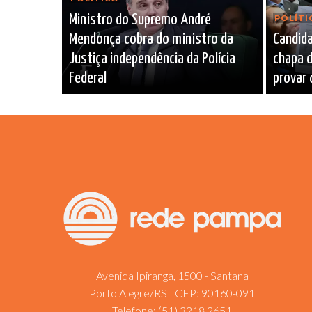
Ministro do Supremo André
POLÍTI
Mendonça cobra do ministro da
Candida
Justiça independência da Polícia
chapa d
Federal
provar
Avenida Ipiranga, 1500 - Santana
Porto Alegre/RS | CEP: 90160-091
Telefone:
(51) 3218.2651