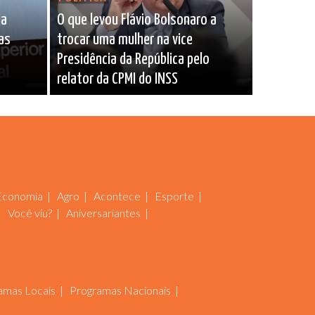
ia
O que levou Flávio Bolsonaro a
as
trocar uma mulher na vice
Presidência da República pelo
relator da CPMI do INSS
Economia
Agro
Acontece
Esporte
Você viu?
Aniversariantes
amas Locais
Programas Nacionais