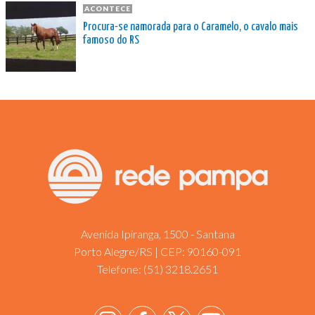
ACONTECE
Procura-se namorada para o Caramelo, o cavalo mais
famoso do RS
Avenida Ipiranga, 1500 - Santana
Porto Alegre/RS | CEP: 90160-091
Telefone:
(51) 3218.2651