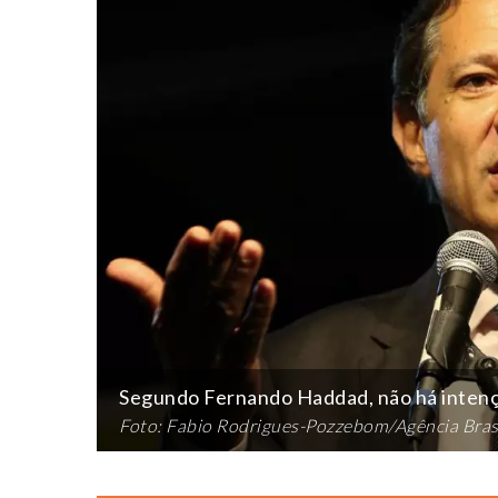
Segundo Fernando Haddad, não há intenç
Foto: Fabio Rodrigues-Pozzebom/Agência Bras