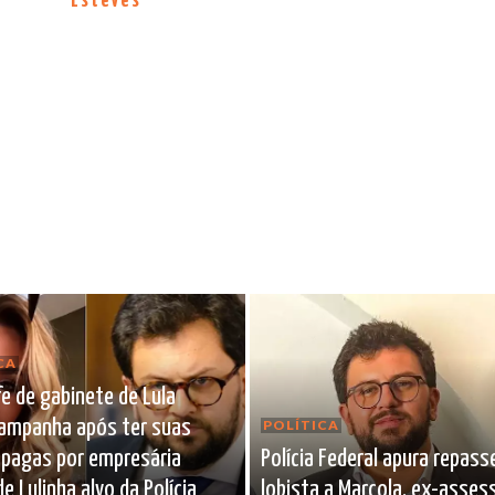
Esteves
CA
e de gabinete de Lula
campanha após ter suas
POLÍTICA
 pagas por empresária
Polícia Federal apura repass
e Lulinha alvo da Polícia
lobista a Marcola, ex-asses