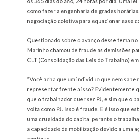
os 365 dias do ano, 24 horas por dia. Uma le
como fazer a engenharia de grades horárias
negociação coletiva para equacionar esse c
Questionado sobre o avanço desse tema no c
Marinho chamou de fraude as demissões pa
CLT (Consolidação das Leis do Trabalho) em 
“Você acha que um indivíduo que nem sabe 
representar frente a isso? Evidentemente 
que o trabalhador quer ser PJ, e sim que o 
volta como PJ. Isso é fraude. E é isso que e
uma crueldade do capital perante o trabalh
a capacidade de mobilização devido a uma açã
continua.