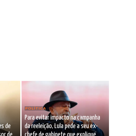
POLÍTICA
Para evitar impacto na campanha
es de
da reeleição, Lula pede a seu ex-
sor de
chefe de gabinete que explique