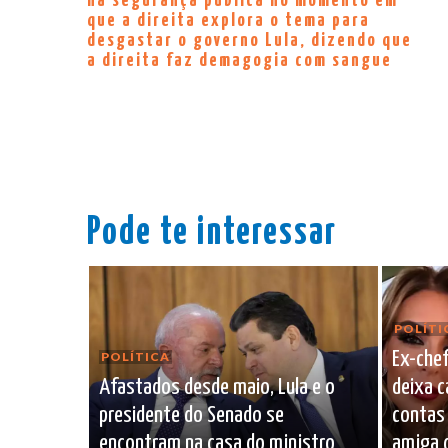
na segurança pública no momento em
que a direita explora o tema para
desgastar o governo Lula, dizendo que
a direita faz demagogia com sangue
Pode te interessar
POLÍTI
Ex-chef
POLÍTICA
Afastados desde maio, Lula e o
deixa 
presidente do Senado se
contas
encontram na casa do ministro
amiga d