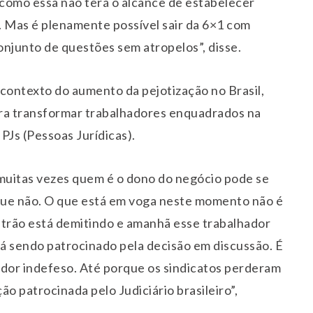
i como essa não terá o alcance de estabelecer
. Mas é plenamente possível sair da 6×1 com
onjunto de questões sem atropelos”, disse.
ontexto do aumento da pejotização no Brasil,
ra transformar trabalhadores enquadrados na
PJs (Pessoas Jurídicas).
muitas vezes quem é o dono do negócio pode se
que não. O que está em voga neste momento não é
patrão está demitindo e amanhã esse trabalhador
stá sendo patrocinado pela decisão em discussão. É
ador indefeso. Até porque os sindicatos perderam
o patrocinada pelo Judiciário brasileiro”,