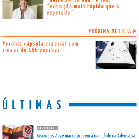
“noite muito boa” e tem
“evolução mais rápida que o
esperado”
PRÓXIMA NOTÍCIA
Perdida cápsula espacial com
cinzas de 166 pessoas
ÚLTIMAS
ACONTECE
Biscoitos Zezé marca presença na Cidade da Advocacia