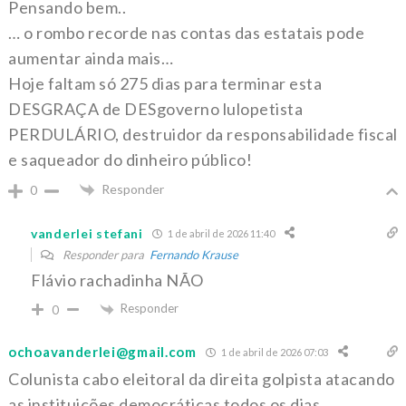
Pensando bem..
… o rombo recorde nas contas das estatais pode
aumentar ainda mais…
Hoje faltam só 275 dias para terminar esta
DESGRAÇA de DESgoverno lulopetista
PERDULÁRIO, destruidor da responsabilidade fiscal
e saqueador do dinheiro público!
Responder
0
vanderlei stefani
1 de abril de 2026 11:40
Responder para
Fernando Krause
Flávio rachadinha NÃO
Responder
0
ochoavanderlei@gmail.com
1 de abril de 2026 07:03
Colunista cabo eleitoral da direita golpista atacando
as instituições democráticas todos os dias.