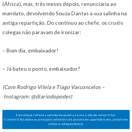
(África), mas, três meses depois, renunciaria ao
mandato, devolvendo Souza Dantas a sua salinha na
antiga repartição. Do contínuo ao chefe, os cruéis
colegas não paravam de ironizar:
– Bom dia, embaixador!
– Já bateu o ponto, embaixador?
(Com Rodrigo Vilela e Tiago Vasconcelos –
Instagram: @diariodopoder)
Esta coluna reflete a opinião de quem a assina e não do Jornal O Sul.
O Jornal O Sul adota os princípios editoriais de pluralismo, apartidarismo, jornalismo
crítico e independência.