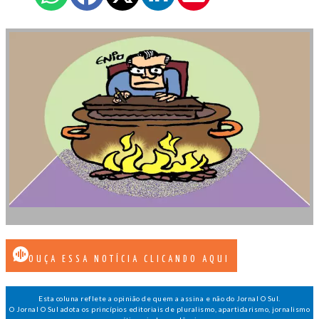
OUÇA ESSA NOTÍCIA CLICANDO AQUI
Esta coluna reflete a opinião de quem a assina e não do Jornal O Sul.
O Jornal O Sul adota os princípios editoriais de pluralismo, apartidarismo, jornalismo