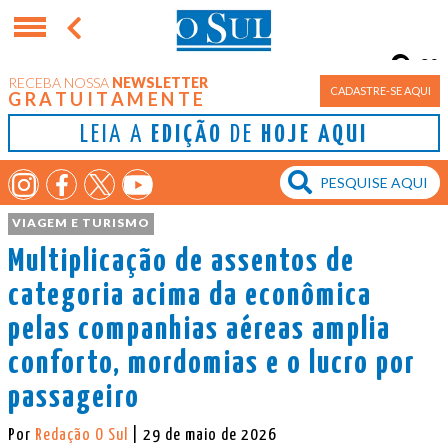
9°
RECEBA NOSSA
NEWSLETTER
Porto Alegre
CADASTRE-SE AQUI
GRATUITAMENTE
LEIA A
EDIÇÃO
DE
HOJE AQUI
VIAGEM E TURISMO
Multiplicação de assentos de
categoria acima da econômica
pelas companhias aéreas amplia
conforto, mordomias e o lucro por
passageiro
Por
Redação O Sul
| 29 de maio de 2026