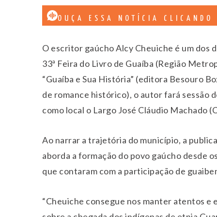
OUÇA ESSA NOTÍCIA CLICANDO
O escritor gaúcho Alcy Cheuiche é um dos 
33ª Feira do Livro de Guaíba (Região Metro
“Guaíba e Sua História” (editora Besouro B
de romance histórico), o autor fará sessão 
como local o Largo José Cláudio Machado (C
Ao narrar a trajetória do município, a public
aborda a formação do povo gaúcho desde os 
que contaram com a participação de guaiben
“Cheuiche consegue nos manter atentos e
sobre a chegada dos indígenas de etnia Gua