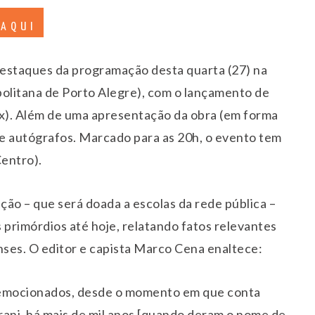
 AQUI
destaques da programação desta quarta (27) na
politana de Porto Alegre), com o lançamento de
ox). Além de uma apresentação da obra (em forma
de autógrafos. Marcado para as 20h, o evento tem
entro).
ação – que será doada a escolas da rede pública –
primórdios até hoje, relatando fatos relevantes
ses. O editor e capista Marco Cena enaltece:
 emocionados, desde o momento em que conta
rani, há mais de mil anos [quando deram o nome de