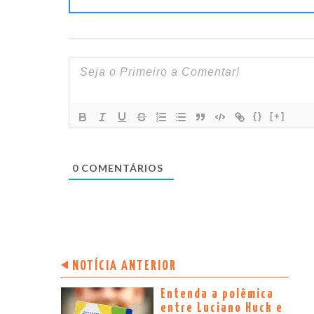
{}
[+]
0
COMENTÁRIOS
NOTÍCIA ANTERIOR
Entenda a polêmica
entre Luciano Huck e