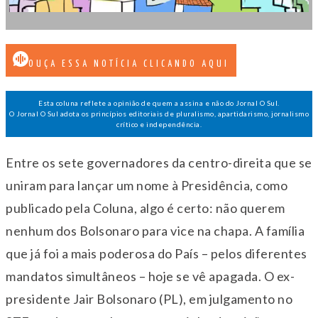
OUÇA ESSA NOTÍCIA CLICANDO AQUI
Esta coluna reflete a opinião de quem a assina e não do Jornal O Sul.
O Jornal O Sul adota os princípios editoriais de pluralismo, apartidarismo, jornalismo
crítico e independência.
Entre os sete governadores da centro-direita que se
uniram para lançar um nome à Presidência, como
publicado pela Coluna, algo é certo: não querem
nenhum dos Bolsonaro para vice na chapa. A família
que já foi a mais poderosa do País – pelos diferentes
mandatos simultâneos – hoje se vê apagada. O ex-
presidente Jair Bolsonaro (PL), em julgamento no