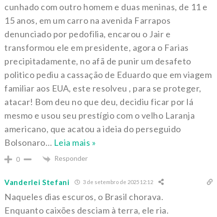
cunhado com outro homem e duas meninas, de 11 e
15 anos, em um carro na avenida Farrapos
denunciado por pedofilia, encarou o Jair e
transformou ele em presidente, agora o Farias
precipitadamente, no afã de punir um desafeto
politico pediu a cassação de Eduardo que em viagem
familiar aos EUA, este resolveu , para se proteger,
atacar! Bom deu no que deu, decidiu ficar por lá
mesmo e usou seu prestígio com o velho Laranja
americano, que acatou a ideia do perseguido
Bolsonaro
…
Leia mais »
Responder
0
Vanderlei Stefani
3 de setembro de 2025 12:12
Naqueles dias escuros, o Brasil chorava.
Enquanto caixões desciam à terra, ele ria.