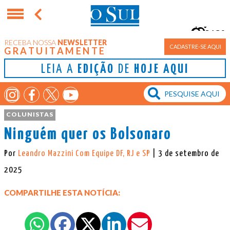
13°
RECEBA NOSSA
NEWSLETTER
Porto Alegre
CADASTRE-SE AQUI
GRATUITAMENTE
LEIA A
EDIÇÃO
DE
HOJE AQUI
COLUNISTAS
Ninguém quer os Bolsonaro
Por
Leandro Mazzini Com Equipe DF, RJ e SP
| 3 de setembro de
2025
COMPARTILHE ESTA NOTÍCIA: