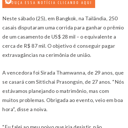
OUÇA ESSA NOTÍCIA CLICANDO AQUI
Neste sábado (25), em Bangkok, na Tailândia, 250
casais disputaram uma corrida para ganhar o prêmio
de um casamento de US$ 28 mil – o equivalente a
cerca de R$ 87 mil. O objetivo é conseguir pagar
extravagâncias na cerimônia de união.
A vencedora foi Sirada Thamwanna, de 29 anos, que
se casará com Sittichai Prasongsin, de 27 anos. “Nós
estávamos planejando o matrimônio, mas com
muitos problemas. Obrigada ao evento, veio em boa
hora”, disse a noiva.
“Eu falei ao meu noivo que iria desistir, não