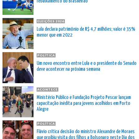
rebaixamento do Brasileirão
ELEIÇÕES 2026
Lula declara patrimônio de R$ 4,7 milhões; valor é 35%
menor que em 2022
POLÍTICA
Um novo encontro entre Lula e o presidente do Senado
deve acontecer na próxima semana
ACONTECE
Ministério Público e Fundação Projeto Pescar lançam
capacitação inédita para jovens acolhidos em Porto
Alegre
POLÍTICA
Flávio critica decisão do ministro Alexandre de Moraes
que proibiu visita dos filhos a Bolsonaro neste Dia dos