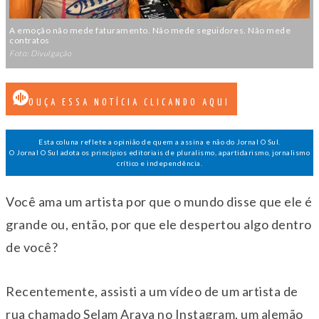
A emoção não mede faturamento. Não mede seguidores. Não mede
contratos
Foto: Divulgação
OUÇA ESSA NOTÍCIA CLICANDO AQUI
Esta coluna reflete a opinião de quem a assina e não do Jornal O Sul.
O Jornal O Sul adota os princípios editoriais de pluralismo, apartidarismo, jornalismo
crítico e independência.
Você ama um artista por que o mundo disse que ele é
grande ou, então, por que ele despertou algo dentro
de você?
Recentemente, assisti a um vídeo de um artista de
rua chamado Selam Araya no Instagram, um alemão