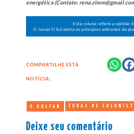
energética (Contato: rena.zimm@gmail.co
Esta coluna reflete a opinião 
O Jornal O Sul adota os princípios editoriais de pl
COMPARTILHE ESTA
NOTÍCIA:
TODAS DE COLUNIS
VOLTAR
Deixe seu comentário