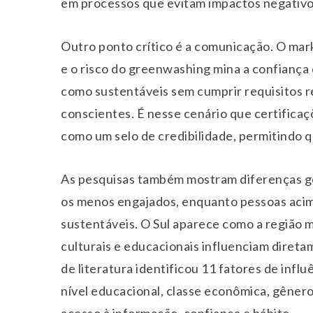
em processos que evitam impactos negativos
Outro ponto crítico é a comunicação. O ma
e o risco do greenwashing mina a confianç
como sustentáveis sem cumprir requisitos r
conscientes. É nesse cenário que certificaç
como um selo de credibilidade, permitindo 
As pesquisas também mostram diferenças ger
os menos engajados, enquanto pessoas acim
sustentáveis. O Sul aparece como a região 
culturais e educacionais influenciam diret
de literatura identificou 11 fatores de infl
nível educacional, classe econômica, gêne
acesso à informação, confiança e hábito.