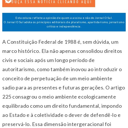
OUÇA ESSA NOTÍCIA CLICANDO AQUI
Esta coluna reflete a opinião de quem a assina e não do Jornal O Sul.
O Jornal O Sul adota os princípios editoriais de pluralismo, apartidarismo, jornalismo
crítico e independência.
A Constituição Federal de 1988 é, sem dúvida, um
marco histórico. Ela não apenas consolidou direitos
civis e sociais após um longo período de
autoritarismo, como também inovou ao introduzir o
conceito de perpetuação de um meio ambiente
sadio para as presentes e futuras gerações. O artigo
225 consagrou o meio ambiente ecologicamente
equilibrado como um direito fundamental, impondo
ao Estado e à coletividade o dever de defendê-lo e
preservá-lo. Essa dimensão intergeracional foi