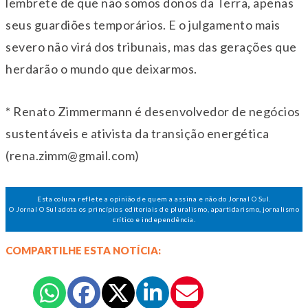
lembrete de que não somos donos da Terra, apenas
seus guardiões temporários. E o julgamento mais
severo não virá dos tribunais, mas das gerações que
herdarão o mundo que deixarmos.
* Renato Zimmermann é desenvolvedor de negócios
sustentáveis e ativista da transição energética
(rena.zimm@gmail.com)
Esta coluna reflete a opinião de quem a assina e não do Jornal O Sul.
O Jornal O Sul adota os princípios editoriais de pluralismo, apartidarismo, jornalismo
crítico e independência.
COMPARTILHE ESTA NOTÍCIA: