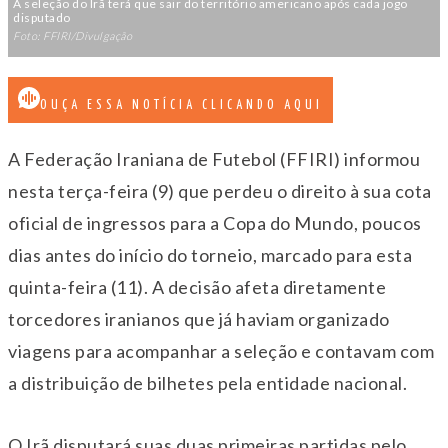
A seleção do Irã terá que sair do território americano após cada jogo
disputado
Foto: FFIRI/Divulgação
OUÇA ESSA NOTÍCIA CLICANDO AQUI
A Federação Iraniana de Futebol (FFIRI) informou
nesta terça-feira (9) que perdeu o direito à sua cota
oficial de ingressos para a Copa do Mundo, poucos
dias antes do início do torneio, marcado para esta
quinta-feira (11). A decisão afeta diretamente
torcedores iranianos que já haviam organizado
viagens para acompanhar a seleção e contavam com
a distribuição de bilhetes pela entidade nacional.
O Irã disputará suas duas primeiras partidas pelo