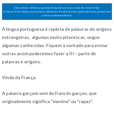
Esta coluna reflete a opinião de quem a assina e não do Jornal O Sul.
O Jornal O Sul adota os princípios editoriais de pluralismo, apartidarismo, jornalismo
crítico e independência.
A língua portuguesa é repleta de palavras de origens
estrangeiras, algumas muito pitorescas, segue
algumas conhecidas. Fiquem à vontade para enviar
outras assim poderemos fazer a III – parte de
palavras e origens.
Vinda da França.
A palavra garçom vem do francês garçon, que
originalmente significa “menino” ou “rapaz”.