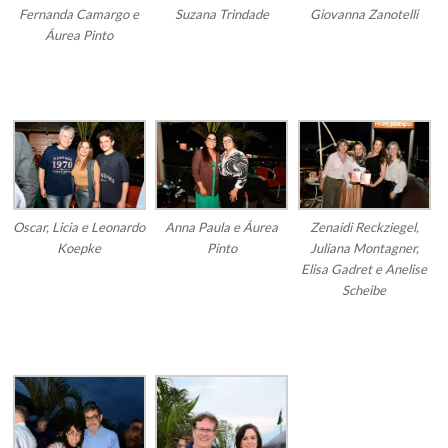
Fernanda Camargo e
Suzana Trindade
Giovanna Zanotelli
Áurea Pinto
Oscar, Licia e Leonardo
Anna Paula e Áurea
Zenaidi Reckziegel,
Koepke
Pinto
Juliana Montagner,
Elisa Gadret e Anelise
Scheibe