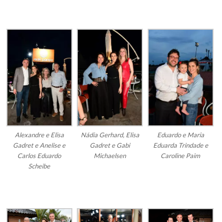
Alexandre e Elisa
Nádia Gerhard, Elisa
Eduardo e Maria
Gadret e Anelise e
Gadret e Gabi
Eduarda Trindade e
Carlos Eduardo
Michaelsen
Caroline Paim
Scheibe