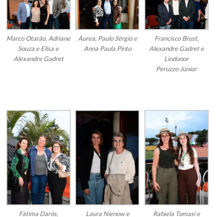
Marco Otarão, Adriane
Áurea, Paulo Sérgio e
Francisco Brust,
Souza e Elisa e
Anna Paula Pinto
Alexandre Gadret e
Alexandre Gadret
Lindonor
Peruzzo Júnior
Fátima Darós,
Laura Nienow e
Rafaela Tomasi e