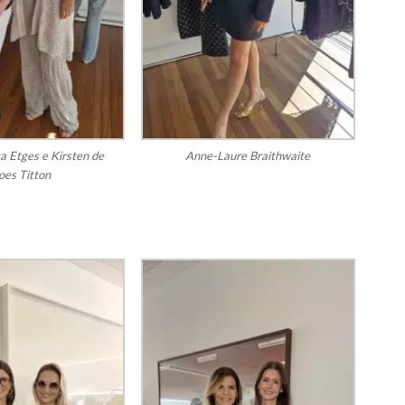
a Etges e Kirsten de
Anne-Laure Braithwaite
oes Titton