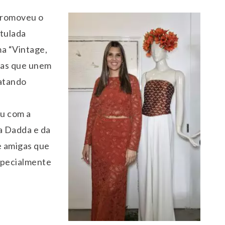
 promoveu o
itulada
ma “Vintage,
ças que unem
gatando
u com a
a Dadda e da
e amigas que
specialmente