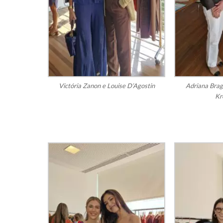
Victória Zanon e Louise D’Agostin
Adriana Brag
Kr