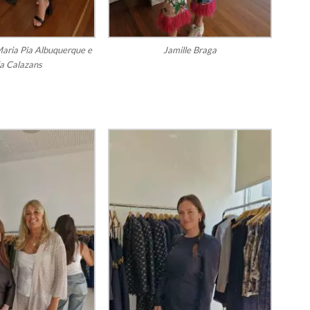
Maria Pia Albuquerque e
Jamille Braga
ia Calazans