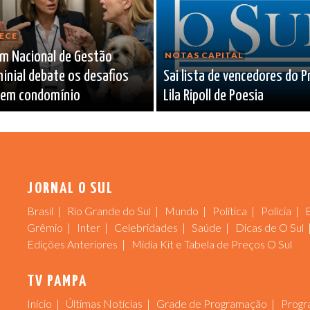
ECE
um Nacional de Gestão
NOTAS CAPITAL
nial debate os desafios
Sai lista de vencedores do 
a em condomínio
Lila Ripoll de Poesia
JORNAL O SUL
Brasil
Rio Grande do Sul
Mundo
Política
Polícia
Grêmio
Inter
Celebridades
Saúde
Dicas de O Sul
Edições Anteriores
Mídia Kit e Tabela de Preços O Sul
TV PAMPA
Início
Últimas Notícias
Grade de Programação
Progr