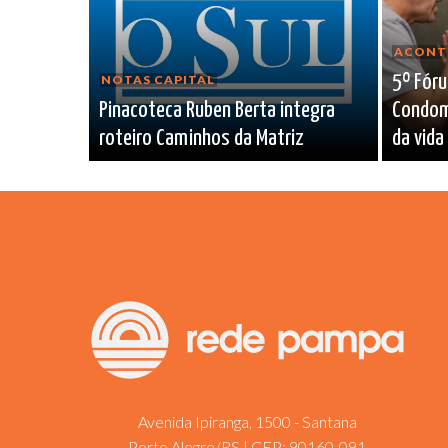
ACONT
5º Fór
NOTAS CAPITAL
Pinacoteca Ruben Berta integra
Condomi
roteiro Caminhos da Matriz
da vid
Avenida Ipiranga, 1500 - Santana
Porto Alegre/RS | CEP: 90160-091