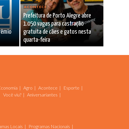
ACONTECE
Prefeitura de Porto Alegre abre
1.050 vagas para castração
Prêmio
gratuita de cães e gatos nesta
quarta-feira
Economia
Agro
Acontece
Esporte
Você viu?
Aniversariantes
amas Locais
Programas Nacionais