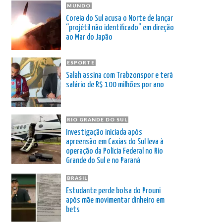
MUNDO
Coreia do Sul acusa o Norte de lançar
“projétil não identificado” em direção
ao Mar do Japão
ESPORTE
Salah assina com Trabzonspor e terá
salário de R$ 100 milhões por ano
RIO GRANDE DO SUL
Investigação iniciada após
apreensão em Caxias do Sul leva à
operação da Polícia Federal no Rio
Grande do Sul e no Paraná
BRASIL
Estudante perde bolsa do Prouni
após mãe movimentar dinheiro em
bets