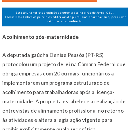
Esta coluna reflete a opinião de quem a assina e não do Jornal O Sul.
O Jornal O Sul adota os princípios editoriais de pluralismo, apartidarismo, jornalismo
crítico e independência.
Acolhimento pós-maternidade
A deputada gaúcha Denise Pessôa (PT-RS)
protocolou um projeto de lei na Câmara Federal que
obriga empresas com 20 ou mais funcionários a
implementarem um programa estruturado de
acolhimento para trabalhadoras após a licença-
maternidade. A proposta estabelece a realização de
entrevistas de alinhamento profissional no retorno
às atividades e altera a legislação vigente para
proibir explicitamente qualquer prática