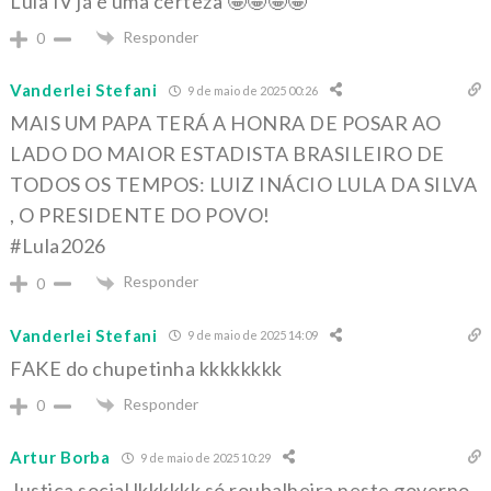
Lula IV já é uma certeza 🤩🤩🤩🤩
Responder
0
Vanderlei Stefani
9 de maio de 2025 00:26
MAIS UM PAPA TERÁ A HONRA DE POSAR AO
LADO DO MAIOR ESTADISTA BRASILEIRO DE
TODOS OS TEMPOS: LUIZ INÁCIO LULA DA SILVA
, O PRESIDENTE DO POVO!
#Lula2026
Responder
0
Vanderlei Stefani
9 de maio de 2025 14:09
FAKE do chupetinha kkkkkkkk
Responder
0
Artur Borba
9 de maio de 2025 10:29
Justiça social lkkkkkk só roubalheira neste governo,