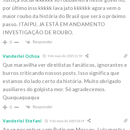
por último inss kkkkk lava jato kkkkkk agora vem o
maior roubo da história do Brasil que será o próximo
passo. ITAIPU, JA ESTÁ EM ANDAMENTO
INVESTIGAÇÃO DE ROUBO.
Responder
0
Vanderlei Ochoa
9 de maio de 2025 11:59
Que maravilha ver direitistas fanáticos, ignorantes e
burros criticando nossos posts. Isso significa que
estamos do lado certo da história. Muito obrigado
auxiliares do golpista mor. Só agradecemos.
Quaquaquaqua
Responder
0
Vanderlei Stefani
9 de maio de 2025 14:19
Ao se encontrar com Putin em Moscou, Lula mostra