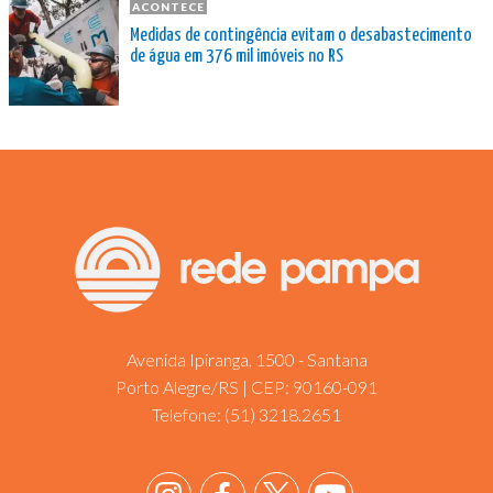
ACONTECE
Medidas de contingência evitam o desabastecimento
de água em 376 mil imóveis no RS
Avenida Ipiranga, 1500 - Santana
Porto Alegre/RS | CEP: 90160-091
Telefone:
(51) 3218.2651