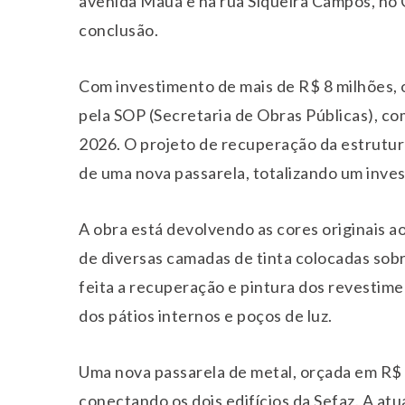
avenida Mauá e na rua Siqueira Campos, no 
conclusão.
Com investimento de mais de R$ 8 milhões, o
pela SOP (Secretaria de Obras Públicas), c
2026. O projeto de recuperação da estrutur
de uma nova passarela, totalizando um inve
A obra está devolvendo as cores originais a
de diversas camadas de tinta colocadas sob
feita a recuperação e pintura dos revestim
dos pátios internos e poços de luz.
Uma nova passarela de metal, orçada em R$ 
conectando os dois edifícios da Sefaz. A atu