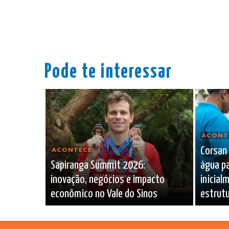
Pode te interessar
ACONT
Corsan
ACONTECE
Sapiranga Summit 2026:
água p
inovação, negócios e impacto
inicia
econômico no Vale do Sinos
estrutu