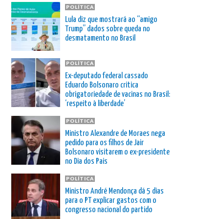
POLÍTICA
Lula diz que mostrará ao “amigo
Trump” dados sobre queda no
desmatamento no Brasil
POLÍTICA
Ex-deputado federal cassado
Eduardo Bolsonaro critica
obrigatoriedade de vacinas no Brasil:
‘respeito à liberdade’
POLÍTICA
Ministro Alexandre de Moraes nega
pedido para os filhos de Jair
Bolsonaro visitarem o ex-presidente
no Dia dos Pais
POLÍTICA
Ministro André Mendonça dá 5 dias
para o PT explicar gastos com o
congresso nacional do partido