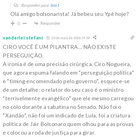
Responder para
box1
Olá amigo bolsonarista! Já bebeu seu Ypê hoje?
Responder
0
vanderlei stefani
10 de maio de 2026 19:34
CIRO VOCÊ É UM PILANTRA… NÃO EXISTE
PERSEGUIÇÃO.
A ironia é de uma precisão cirúrgica. Ciro Nogueira,
que agora espuma falando em “perseguição política”
e “timing encomendado pelo governo”, esquece-se
de um detalhe: o relator do seu caso é o ministro
“terrivelmente evangélico” que ele mesmo carregou
no colo durante a sabatina no Senado. Não foi o
“Xandão”, não foi um indicado de Lula, foi a criatura
política de Jair Bolsonaro quem olhou para as provas
e colocou a roda de justiça para girar.