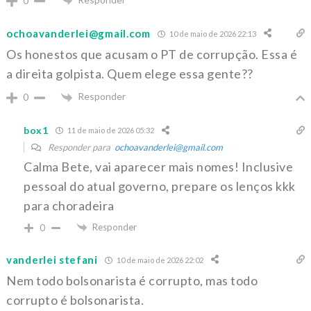
0
ochoavanderlei@gmail.com
10 de maio de 2026 22:13
Os honestos que acusam o PT de corrupção. Essa é
a direita golpista. Quem elege essa gente??
Responder
0
box1
11 de maio de 2026 05:32
Responder para
ochoavanderlei@gmail.com
Calma Bete, vai aparecer mais nomes! Inclusive
pessoal do atual governo, prepare os lenços kkk
para choradeira
Responder
0
vanderlei stefani
10 de maio de 2026 22:02
Nem todo bolsonarista é corrupto, mas todo
corrupto é bolsonarista.