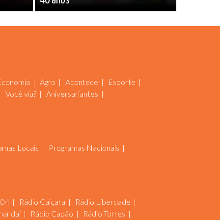
”
40 anos
Economia
Agro
Acontece
Esporte
Você viu?
Aniversariantes
amas Locais
Programas Nacionais
104
Rádio Caiçara
Rádio Liberdade
mandaí
Rádio Capão
Rádio Torres