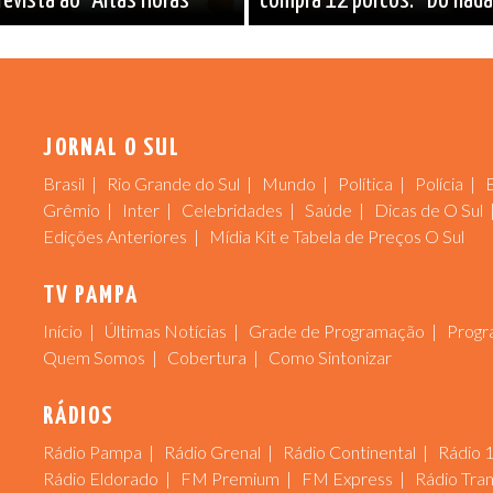
evista ao “Altas Horas”
compra 12 porcos: “Do nada
JORNAL O SUL
Brasil
Rio Grande do Sul
Mundo
Política
Polícia
Grêmio
Inter
Celebridades
Saúde
Dicas de O Sul
Edições Anteriores
Mídia Kit e Tabela de Preços O Sul
TV PAMPA
Início
Últimas Notícias
Grade de Programação
Progr
Quem Somos
Cobertura
Como Sintonizar
RÁDIOS
Rádio Pampa
Rádio Grenal
Rádio Continental
Rádio 
Rádio Eldorado
FM Premium
FM Express
Rádio Tra