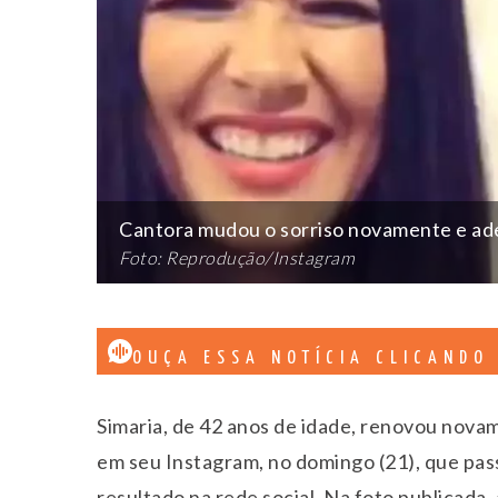
Cantora mudou o sorriso novamente e ade
Foto: Reprodução/Instagram
OUÇA ESSA NOTÍCIA CLICANDO
Simaria, de 42 anos de idade, renovou nova
em seu Instagram, no domingo (21), que pas
resultado na rede social. Na foto publicada,