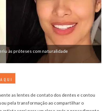
riu às próteses com naturalidade
 AQUI
mente as lentes de contato dos dentes e contou
sou pela transformação ao compartilhar o
 a artista sorri para um close após o procedimento