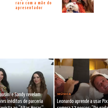
rara com a mãe do
apresentador
A
ausini e Sandy revelam
MÚSICA
res inéditos de parceria
Leonardo aprende a usar Pix