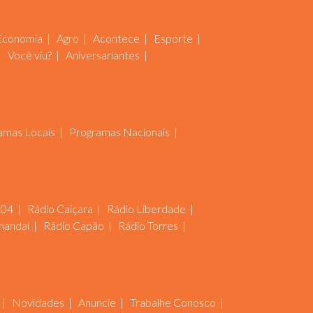
Economia
Agro
Acontece
Esporte
Você viu?
Aniversariantes
amas Locais
Programas Nacionais
104
Rádio Caiçara
Rádio Liberdade
mandaí
Rádio Capão
Rádio Torres
Novidades
Anuncie
Trabalhe Conosco