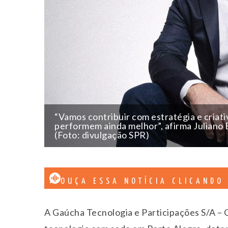
“Vamos contribuir com estratégia e criat
performem ainda melhor”, afirma Juliano
(Foto: divulgação SPR)
OUÇA ESSA NOTÍCIA CLICANDO
A Gaúcha Tecnologia e Participações S/A – 