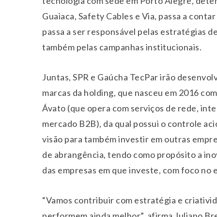
tecnologia com sede em Porto Alegre, dete
Guaiaca, Safety Cables e Via, passa a conta
passa a ser responsável pelas estratégias d
também pelas campanhas institucionais.
Juntas, SPR e Gaúcha TecPar irão desenvolv
marcas da holding, que nasceu em 2016 com o
Ávato (que opera com serviços de rede, inter
mercado B2B), da qual possui o controle acio
visão para também investir em outras empre
de abrangência, tendo como propósito a ino
das empresas em que investe, com foco no e
“Vamos contribuir com estratégia e criativ
performem ainda melhor”, afirma Juliano B