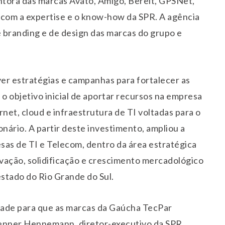
ntora das marcas Ávato, Amigo, Bereit, GPSNet,
r com a expertise e o know-how da SPR. A agência
e branding e de design das marcas do grupo e
er estratégias e campanhas para fortalecer as
 objetivo inicial de aportar recursos na empresa
net, cloud e infraestrutura de TI voltadas para o
nário. A partir deste investimento, ampliou a
sas de TI e Telecom, dentro da área estratégica
vação, solidificação e crescimento mercadológico
stado do Rio Grande do Sul.
idade para que as marcas da Gaúcha TecPar
renner Hennemann, diretor-executivo da SPR.