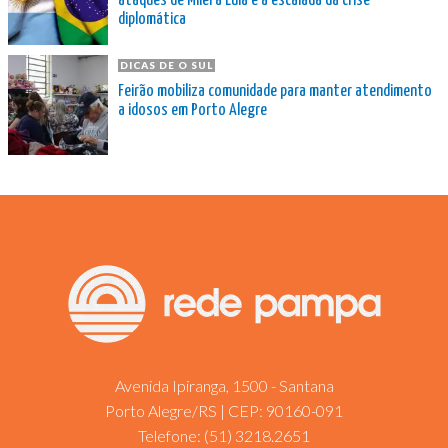
ataques de Milei a Lula e a escalada da crise
diplomática
DICAS DE O SUL
Feirão mobiliza comunidade para manter atendimento
a idosos em Porto Alegre
Avenida Ipiranga, 1500 - Santana
Porto Alegre/RS | CEP: 90160-091
Telefone:
(51) 3218.2651