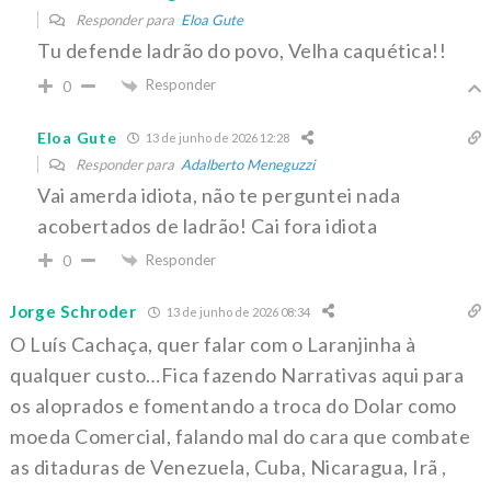
Responder para
Eloa Gute
Tu defende ladrão do povo, Velha caquética!!
Responder
0
Eloa Gute
13 de junho de 2026 12:28
Responder para
Adalberto Meneguzzi
Vai amerda idiota, não te perguntei nada
acobertados de ladrão! Cai fora idiota
Responder
0
Jorge Schroder
13 de junho de 2026 08:34
O Luís Cachaça, quer falar com o Laranjinha à
qualquer custo…Fica fazendo Narrativas aqui para
os aloprados e fomentando a troca do Dolar como
moeda Comercial, falando mal do cara que combate
as ditaduras de Venezuela, Cuba, Nicaragua, Irã ,