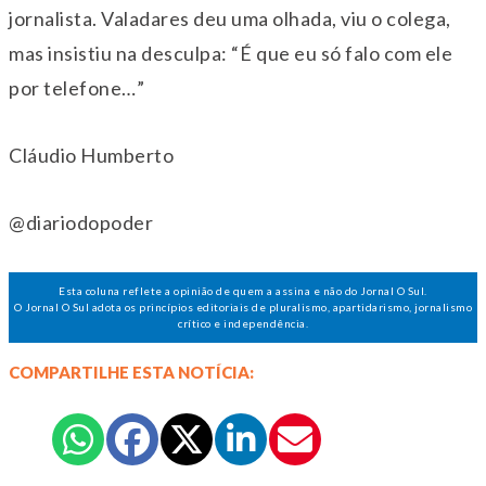
jornalista. Valadares deu uma olhada, viu o colega,
mas insistiu na desculpa: “⁠É que eu só falo com ele
por telefone…”
Cláudio Humberto
@diariodopoder
Esta coluna reflete a opinião de quem a assina e não do Jornal O Sul.
O Jornal O Sul adota os princípios editoriais de pluralismo, apartidarismo, jornalismo
crítico e independência.
COMPARTILHE ESTA NOTÍCIA: