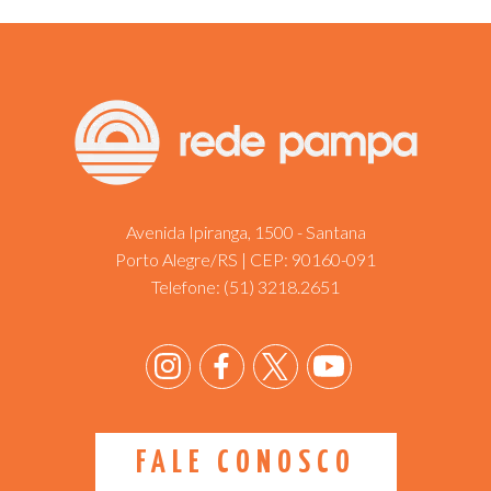
Avenida Ipiranga, 1500 - Santana
Porto Alegre/RS | CEP: 90160-091
Telefone:
(51) 3218.2651
FALE CONOSCO