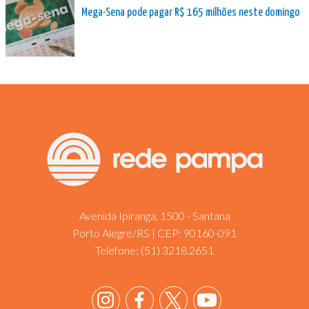
Mega-Sena pode pagar R$ 165 milhões neste domingo
Avenida Ipiranga, 1500 - Santana
Porto Alegre/RS | CEP: 90160-091
Telefone:
(51) 3218.2651