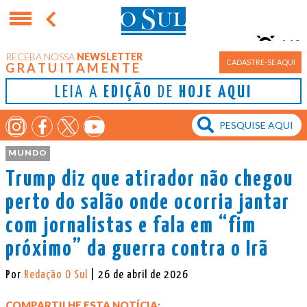
11°
RECEBA NOSSA
NEWSLETTER
Porto Alegre
CADASTRE-SE AQUI
GRATUITAMENTE
LEIA A
EDIÇÃO
DE
HOJE AQUI
MUNDO
Trump diz que atirador não chegou
perto do salão onde ocorria jantar
com jornalistas e fala em “fim
próximo” da guerra contra o Irã
Por
Redação O Sul
| 26 de abril de 2026
COMPARTILHE ESTA NOTÍCIA: