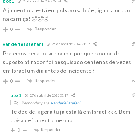
box1
27 de abril de 2026 07:24
A jumentada está em polvorosa hoje , igual a urubu
na carniça! 🤣🤣🤣
Responder
0
vanderlei stefani
26 de abril de 2026 21:07
Podemos perguntar como e por que o nome do
suposto atirador foi pesquisado centenas de vezes
em Israel um dia antes do incidente?
Responder
0
box1
27 de abril de 2026 07:17
Responder para
vanderlei stefani
Te decide, agora tu já está lá em Israel kkk. Bem
coisa de jumento mesmo
Responder
0