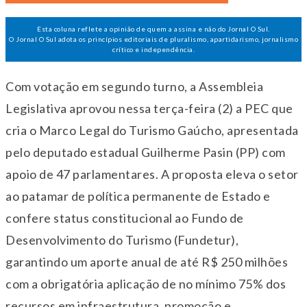
Esta coluna reflete a opinião de quem a assina e não do Jornal O Sul.
O Jornal O Sul adota os princípios editoriais de pluralismo, apartidarismo, jornalismo
crítico e independência.
Com votação em segundo turno, a Assembleia
Legislativa aprovou
nessa terça-feira
(2) a PEC que
cria o Marco Legal do Turismo Gaúcho, apresentada
pelo deputado estadual Guilherme Pasin (PP) com
apoio de 47 parlamentares. A proposta eleva o setor
ao patamar de política permanente de Estado e
confere status constitucional ao Fundo de
Desenvolvimento do Turismo (Fundetur),
garantindo um aporte anual de até R$ 250 milhões
com a obrigatória aplicação de no mínimo 75% dos
recursos em infraestrutura, promoção e