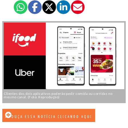
Clientes dos dois aplicativos poderão pedir comida ou corridas no
mesmo canal. (Foto: Reprodução)
OUÇA ESSA NOTÍCIA CLICANDO AQUI