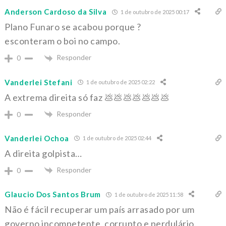
Anderson Cardoso da Silva
1 de outubro de 2025 00:17
Plano Funaro se acabou porque ?
esconteram o boi no campo.
Responder
0
Vanderlei Stefani
1 de outubro de 2025 02:22
A extrema direita só faz 💩💩💩💩💩💩💩
Responder
0
Vanderlei Ochoa
1 de outubro de 2025 02:44
A direita golpista…
Responder
0
Glaucio Dos Santos Brum
1 de outubro de 2025 11:58
Não é fácil recuperar um país arrasado por um
governo incompetente, corrupto e perdulário.