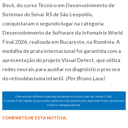
Beck, do curso Técnico em Desenvolvimento de
Sistemas do Senai-RS de São Leopoldo,
conquistaram o segundo lugar na categoria
Desenvolvimento de Software da Infomatrix World
Final 2026, realizada em Bucareste, na Romênia. A
medalha de prata internacional foi garantida com a
apresentação do projeto Visual Detect, que utiliza
redes neurais para auxiliar no diagnóstico precoce
do retinoblastoma infantil.
(Por Bruno Laux)
Esta coluna reflete a opinião de quem a assina e não do Jornal O Sul.
O Jornal O Sul adota os princípios editoriais de pluralismo, apartidarismo, jornalismo
crítico e independência.
COMPARTILHE ESTA NOTÍCIA: