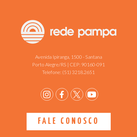
Avenida Ipiranga, 1500 - Santana
Porto Alegre/RS | CEP: 90160-091
Telefone:
(51) 3218.2651
FALE CONOSCO