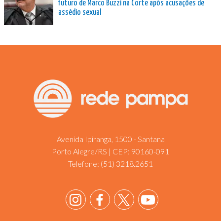
futuro de Marco Buzzi na Corte após acusações de
assédio sexual
Avenida Ipiranga, 1500 - Santana
Porto Alegre/RS | CEP: 90160-091
Telefone:
(51) 3218.2651