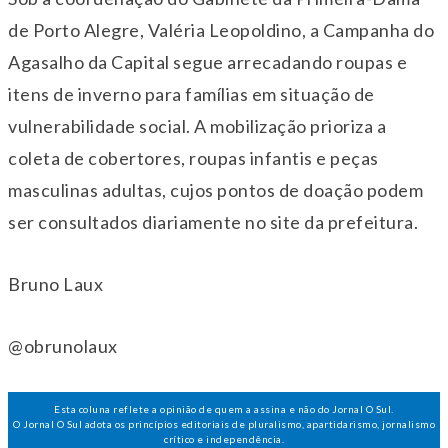
de Porto Alegre, Valéria Leopoldino, a Campanha do
Agasalho da Capital segue arrecadando roupas e
itens de inverno para famílias em situação de
vulnerabilidade social. A mobilização prioriza a
coleta de cobertores, roupas infantis e peças
masculinas adultas, cujos pontos de doação podem
ser consultados diariamente no site da prefeitura.
Bruno Laux
@obrunolaux
Esta coluna reflete a opinião de quem a assina e não do Jornal O Sul.
O Jornal O Sul adota os princípios editoriais de pluralismo, apartidarismo, jornalismo
crítico e independência.