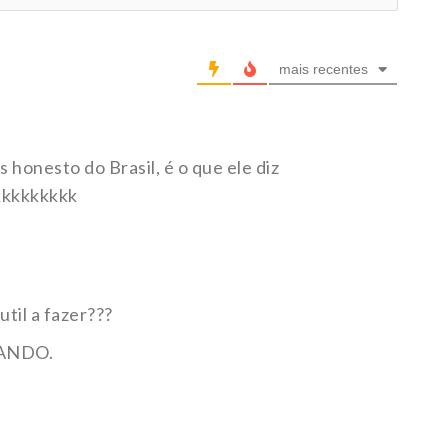
mais recentes
 honesto do Brasil, é o que ele diz
kkkkkkkkkk
til a fazer???
ANDO.