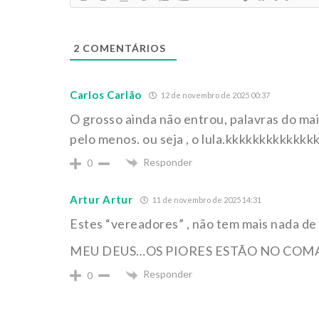
2
COMENTÁRIOS
Carlos Carlão
12 de novembro de 2025 00:37
O grosso ainda não entrou, palavras do mais
pelo menos. ou seja , o lula.kkkkkkkkkkkk
Responder
0
Artur Artur
11 de novembro de 2025 14:31
Estes “vereadores” , não tem mais nada de u
MEU DEUS…OS PIORES ESTÃO NO COM
Responder
0