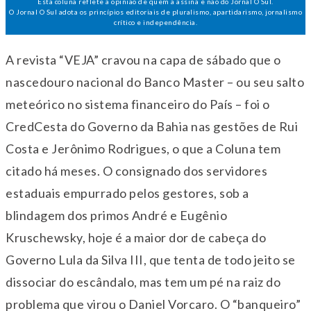
Esta coluna reflete a opinião de quem a assina e não do Jornal O Sul.
O Jornal O Sul adota os princípios editoriais de pluralismo, apartidarismo, jornalismo
crítico e independência.
A revista “VEJA” cravou na capa de sábado que o
nascedouro nacional do Banco Master – ou seu salto
meteórico no sistema financeiro do País – foi o
CredCesta do Governo da Bahia nas gestões de Rui
Costa e Jerônimo Rodrigues, o que a Coluna tem
citado há meses. O consignado dos servidores
estaduais empurrado pelos gestores, sob a
blindagem dos primos André e Eugênio
Kruschewsky, hoje é a maior dor de cabeça do
Governo Lula da Silva III, que tenta de todo jeito se
dissociar do escândalo, mas tem um pé na raiz do
problema que virou o Daniel Vorcaro. O “banqueiro”