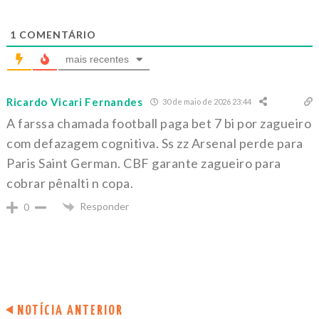
1
COMENTÁRIO
mais recentes
Ricardo Vicari Fernandes
30 de maio de 2026 23:44
A farssa chamada football paga bet 7 bi por zagueiro
com defazagem cognitiva. Ss zz Arsenal perde para
Paris Saint German. CBF garante zagueiro para
cobrar pênalti n copa.
Responder
0
NOTÍCIA ANTERIOR