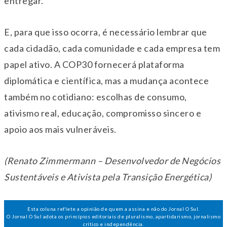
entregar.
E, para que isso ocorra, é necessário lembrar que
cada cidadão, cada comunidade e cada empresa tem
papel ativo. A COP30 fornecerá plataforma
diplomática e científica, mas a mudança acontece
também no cotidiano: escolhas de consumo,
ativismo real, educação, compromisso sincero e
apoio aos mais vulneráveis.
(Renato Zimmermann – Desenvolvedor de Negócios
Sustentáveis e Ativista pela Transição Energética)
Esta coluna reflete a opinião de quem a assina e não do Jornal O Sul.
O Jornal O Sul adota os princípios editoriais de pluralismo, apartidarismo, jornalismo
crítico e independência.