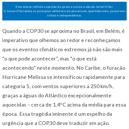
Esta coluna reflete a opinião de quem a assina e não do Jornal O Sul.
O Jornal O Sul adota os princípios editoriais de pluralismo, apartidarismo, jornalismo
crítico e independência.
Quando a COP30 se aproxima no Brasil, em Belém, é
imperativo que olhemos ao redor e reconheçamos
que os eventos climáticos extremos já não são mais
“o que pode acontecer”, mas “o que está
acontecendo” neste momento. No Caribe, o furacão
Hurricane Melissa se intensificou rapidamente para
categoria 5, com ventos superiores a 250 km/h,
graças a águas do Atlântico excepcionalmente
aquecidas – cerca de 1,4°C acima da média para essa
época. Essa tragédia iminente é um espelho da
urgência que a COP30 deve traduzir em ação.