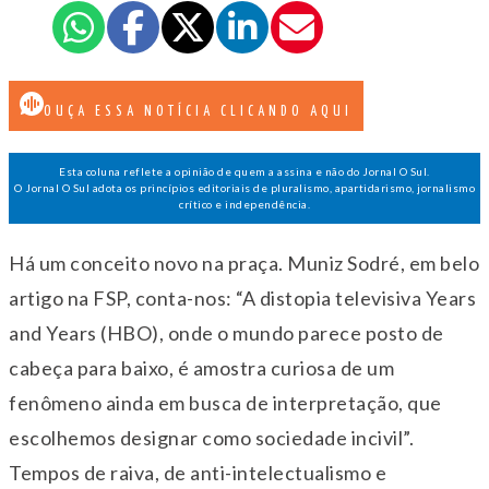
OUÇA ESSA NOTÍCIA CLICANDO AQUI
Esta coluna reflete a opinião de quem a assina e não do Jornal O Sul.
O Jornal O Sul adota os princípios editoriais de pluralismo, apartidarismo, jornalismo
crítico e independência.
Há um conceito novo na praça. Muniz Sodré, em belo
artigo na FSP, conta-nos: “A distopia televisiva Years
and Years (HBO), onde o mundo parece posto de
cabeça para baixo, é amostra curiosa de um
fenômeno ainda em busca de interpretação, que
escolhemos designar como sociedade incivil”.
Tempos de raiva, de anti-intelectualismo e