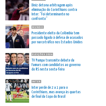
Diniz detona arbitragem após
eliminação do Corinthians contra
Inter: “Foi determinante no
confronto”
MUNDO
Presidente eleito da Colômbia tem
passado ligado à defesa de acusados
por narcotráfico nos Estados Unidos
ELEIÇÕES 2026
TV Pampa transmite debate da
Famurs com candidatos ao governo
do RS nesta sexta-feira
INTER
Inter perde de 2 a 1 para o
Corinthians, mas avança às quartas
de final da Copa do Brasil