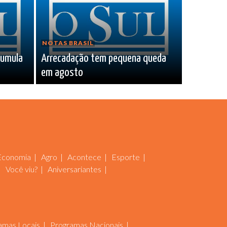
NOTAS BRASIL
cumula
Arrecadação tem pequena queda
em agosto
Economia
Agro
Acontece
Esporte
Você viu?
Aniversariantes
amas Locais
Programas Nacionais