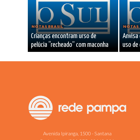
NOTAS BRASIL
NOTAS 
Crianças encontram urso de
Anvisa 
pelúcia “recheado” com maconha
uso de
Avenida Ipiranga, 1500 - Santana