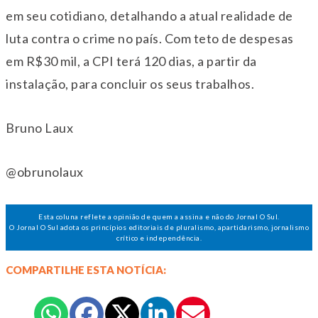
em seu cotidiano, detalhando a atual realidade de
luta contra o crime no país. Com teto de despesas
em R$30 mil, a CPI terá 120 dias, a partir da
instalação, para concluir os seus trabalhos.
Bruno Laux
@obrunolaux
Esta coluna reflete a opinião de quem a assina e não do Jornal O Sul.
O Jornal O Sul adota os princípios editoriais de pluralismo, apartidarismo, jornalismo
crítico e independência.
COMPARTILHE ESTA NOTÍCIA: