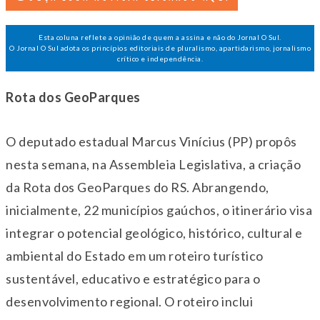
Esta coluna reflete a opinião de quem a assina e não do Jornal O Sul.
O Jornal O Sul adota os princípios editoriais de pluralismo, apartidarismo, jornalismo
crítico e independência.
Rota dos GeoParques
O deputado estadual Marcus Vinícius (PP) propôs
nesta semana, na Assembleia Legislativa, a criação
da Rota dos GeoParques do RS. Abrangendo,
inicialmente, 22 municípios gaúchos, o itinerário visa
integrar o potencial geológico, histórico, cultural e
ambiental do Estado em um roteiro turístico
sustentável, educativo e estratégico para o
desenvolvimento regional. O roteiro inclui