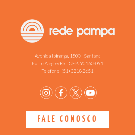
Avenida Ipiranga, 1500 - Santana
Porto Alegre/RS | CEP: 90160-091
Telefone:
(51) 3218.2651
FALE CONOSCO