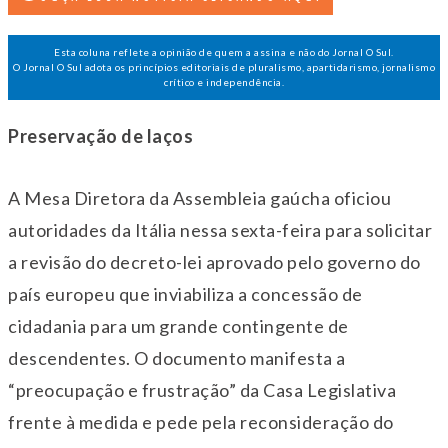
Esta coluna reflete a opinião de quem a assina e não do Jornal O Sul.
O Jornal O Sul adota os princípios editoriais de pluralismo, apartidarismo, jornalismo
crítico e independência.
Preservação de laços
A Mesa Diretora da Assembleia gaúcha oficiou
autoridades da Itália nessa sexta-feira para solicitar
a revisão do decreto-lei aprovado pelo governo do
país europeu que inviabiliza a concessão de
cidadania para um grande contingente de
descendentes. O documento manifesta a
“preocupação e frustração” da Casa Legislativa
frente à medida e pede pela reconsideração do